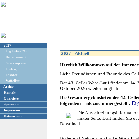
2027
Ergebnisse 2026
2027 - Aktuell
Helfer gesucht
Streckenpläne
Herzlich Willkommen auf der Internets
Laufcup
Liebe Freundinnen und Freunde des Cell
Rekorde
Staffellauf
Der 43. Celler Wasa-Lauf findet am 14. 
Archiv
Oktober 2026 wieder möglich.
Kontakt
Die Gesamtergebnislisten des 42. Cell
Quartiere
Erg
folgendem Link zusammengestellt:
Sponsoren
Impressum
Die Ausschreibungsinformation
Datenschutz
linken Seite. Dort finden Sie eb
Download.
Bilder und Videos vom Celler Wasa-Lauf